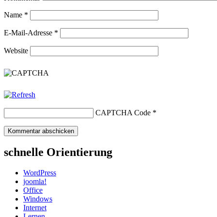
Name
*
E-Mail-Adresse
*
Website
CAPTCHA Code
*
schnelle Orientierung
WordPress
joomla!
Office
Windows
Internet
Lernen