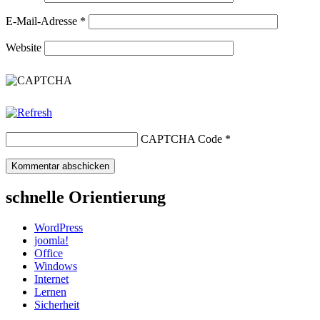
E-Mail-Adresse
*
Website
CAPTCHA Code
*
schnelle Orientierung
WordPress
joomla!
Office
Windows
Internet
Lernen
Sicherheit